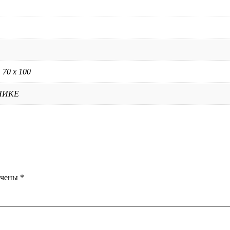
, 70 х 100
НИКЕ
ечены
*