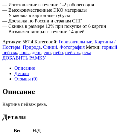
— Изготовление в течении 1-2 рабочего дня
— Высококачественные ЭКО материалы
— Упаковка в картонные тубусы
— Доставка по России и странам СНГ
— Скидка в размере 12% при покупке от 6 картин
— Возможен возврат в течении 14 дней
Артикул:
567.4
Категорий:
Горизонтальные
,
Картины /
Постеры
,
Природа
,
Синий
,
Фотография
Метки:
горный
пейзаж
,
горы
,
день
,
ели
,
небо
,
пейзаж
,
река
ДОБАВИТЬ РАМКУ
Описание
Детали
Отзывы (0)
Описание
Картина пейзаж река.
Детали
Вес
Н/Д