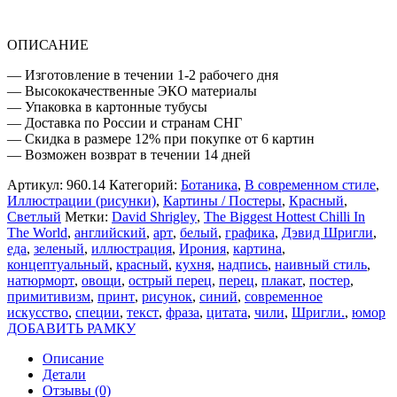
ОПИСАНИЕ
— Изготовление в течении 1-2 рабочего дня
— Высококачественные ЭКО материалы
— Упаковка в картонные тубусы
— Доставка по России и странам СНГ
— Скидка в размере 12% при покупке от 6 картин
— Возможен возврат в течении 14 дней
Артикул:
960.14
Категорий:
Ботаника
,
В современном стиле
,
Иллюстрации (рисунки)
,
Картины / Постеры
,
Красный
,
Светлый
Метки:
David Shrigley
,
The Biggest Hottest Chilli In
The World
,
английский
,
арт
,
белый
,
графика
,
Дэвид Шригли
,
еда
,
зеленый
,
иллюстрация
,
Ирония
,
картина
,
концептуальный
,
красный
,
кухня
,
надпись
,
наивный стиль
,
натюрморт
,
овощи
,
острый перец
,
перец
,
плакат
,
постер
,
примитивизм
,
принт
,
рисунок
,
синий
,
современное
искусство
,
специи
,
текст
,
фраза
,
цитата
,
чили
,
Шригли.
,
юмор
ДОБАВИТЬ РАМКУ
Описание
Детали
Отзывы (0)