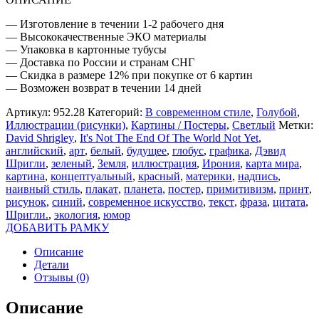
— Изготовление в течении 1-2 рабочего дня
— Высококачественные ЭКО материалы
— Упаковка в картонные тубусы
— Доставка по России и странам СНГ
— Скидка в размере 12% при покупке от 6 картин
— Возможен возврат в течении 14 дней
Артикул:
952.28
Категорий:
В современном стиле
,
Голубой
,
Иллюстрации (рисунки)
,
Картины / Постеры
,
Светлый
Метки:
David Shrigley
,
It's Not The End Of The World Not Yet
,
английский
,
арт
,
белый
,
будущее
,
глобус
,
графика
,
Дэвид
Шригли
,
зеленый
,
Земля
,
иллюстрация
,
Ирония
,
карта мира
,
картина
,
концептуальный
,
красный
,
материки
,
надпись
,
наивный стиль
,
плакат
,
планета
,
постер
,
примитивизм
,
принт
,
рисунок
,
синий
,
современное искусство
,
текст
,
фраза
,
цитата
,
Шригли.
,
экология
,
юмор
ДОБАВИТЬ РАМКУ
Описание
Детали
Отзывы (0)
Описание