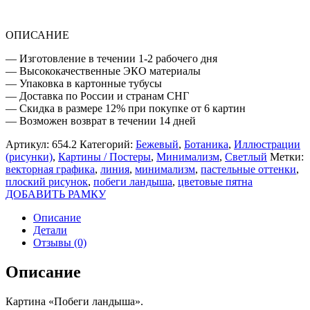
ОПИСАНИЕ
— Изготовление в течении 1-2 рабочего дня
— Высококачественные ЭКО материалы
— Упаковка в картонные тубусы
— Доставка по России и странам СНГ
— Скидка в размере 12% при покупке от 6 картин
— Возможен возврат в течении 14 дней
Артикул:
654.2
Категорий:
Бежевый
,
Ботаника
,
Иллюстрации
(рисунки)
,
Картины / Постеры
,
Минимализм
,
Светлый
Метки:
векторная графика
,
линия
,
минимализм
,
пастельные оттенки
,
плоский рисунок
,
побеги ландыша
,
цветовые пятна
ДОБАВИТЬ РАМКУ
Описание
Детали
Отзывы (0)
Описание
Картина «Побеги ландыша».