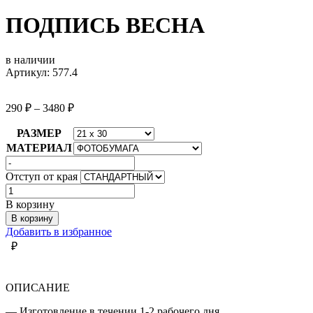
ПОДПИСЬ ВЕСНА
в наличии
Артикул: 577.4
290
₽
–
3480
₽
РАЗМЕР
МАТЕРИАЛ
Отступ от края
Количество
товара
В корзину
ПОДПИСЬ
В корзину
ВЕСНА
Добавить в избранное
₽
ОПИСАНИЕ
— Изготовление в течении 1-2 рабочего дня