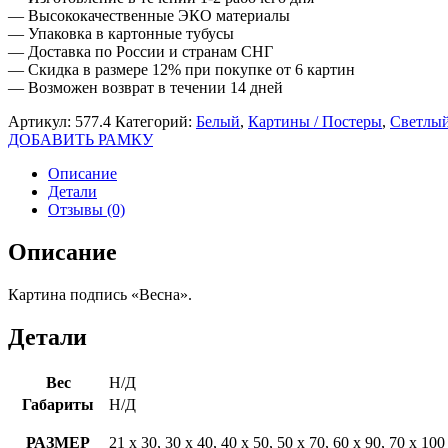
— Высококачественные ЭКО материалы
— Упаковка в картонные тубусы
— Доставка по России и странам СНГ
— Скидка в размере 12% при покупке от 6 картин
— Возможен возврат в течении 14 дней
Артикул:
577.4
Категорий:
Белый
,
Картины / Постеры
,
Светлы
ДОБАВИТЬ РАМКУ
Описание
Детали
Отзывы (0)
Описание
Картина подпись «Весна».
Детали
Вес
Н/Д
Габариты
Н/Д
РАЗМЕР
21 х 30, 30 х 40, 40 х 50, 50 х 70, 60 х 90, 70 х 100