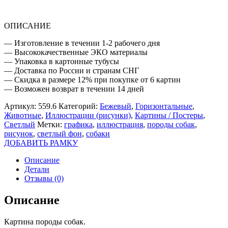
ОПИСАНИЕ
— Изготовление в течении 1-2 рабочего дня
— Высококачественные ЭКО материалы
— Упаковка в картонные тубусы
— Доставка по России и странам СНГ
— Скидка в размере 12% при покупке от 6 картин
— Возможен возврат в течении 14 дней
Артикул:
559.6
Категорий:
Бежевый
,
Горизонтальные
,
Животные
,
Иллюстрации (рисунки)
,
Картины / Постеры
,
Светлый
Метки:
графика
,
иллюстрация
,
породы собак
,
рисунок
,
светлый фон
,
собаки
ДОБАВИТЬ РАМКУ
Описание
Детали
Отзывы (0)
Описание
Картина породы собак.