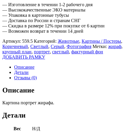
— Изготовление в течении 1-2 рабочего дня
— Высококачественные ЭКО материалы
— Упаковка в картонные тубусы
— Доставка по России и странам СНГ
— Скидка в размере 12% при покупке от 6 картин
— Возможен возврат в течении 14 дней
Артикул:
559.5
Категорий:
Животные
,
Картины / Постеры
,
Коричневый
,
Светлый
,
Серый
,
Фотография
Метки:
жираф
,
крупный план
,
портрет
,
светлый
,
фактурный фон
ДОБАВИТЬ РАМКУ
Описание
Детали
Отзывы (0)
Описание
Картина портрет жирафа.
Детали
Вес
Н/Д