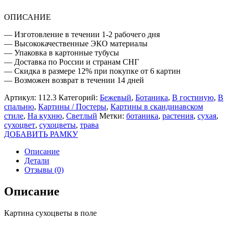
ОПИСАНИЕ
— Изготовление в течении 1-2 рабочего дня
— Высококачественные ЭКО материалы
— Упаковка в картонные тубусы
— Доставка по России и странам СНГ
— Скидка в размере 12% при покупке от 6 картин
— Возможен возврат в течении 14 дней
Артикул:
112.3
Категорий:
Бежевый
,
Ботаника
,
В гостиную
,
В
спальню
,
Картины / Постеры
,
Картины в скандинавском
стиле
,
На кухню
,
Светлый
Метки:
ботаника
,
растения
,
сухая
,
сухоцвет
,
сухоцветы
,
трава
ДОБАВИТЬ РАМКУ
Описание
Детали
Отзывы (0)
Описание
Картина сухоцветы в поле