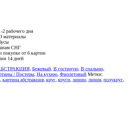
-2 рабочего дня
О материалы
бусы
ранам СНГ
 покупке от 6 картин
нии 14 дней
АБСТРАКЦИЯ
,
Бежевый
,
В гостиную
,
В спальню
,
ртины / Постеры
,
На кухню
,
Фиолетовый
Метки:
,
картина абстракция
,
круг
,
круги
,
линии
,
линия
,
полукруг
,