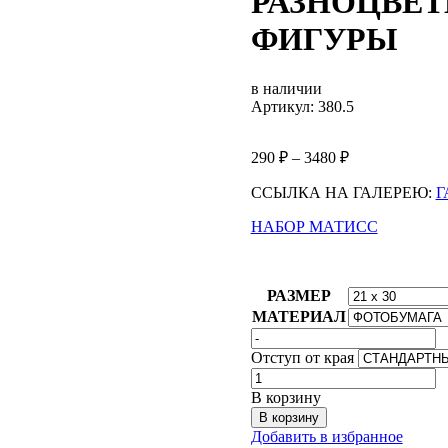
РАЗНОЦВЕТ
ФИГУРЫ
в наличии
Артикул: 380.5
290
₽
–
3480
₽
ССЫЛКА НА ГАЛЕРЕЮ:
Г
НАБОР МАТИСС
РАЗМЕР
МАТЕРИАЛ
Отступ от края
Количество
товара
В корзину
РАЗНОЦВЕТНАЯ
В корзину
АБСТРАКЦИЯ
Добавить в избранное
ФИГУРЫ