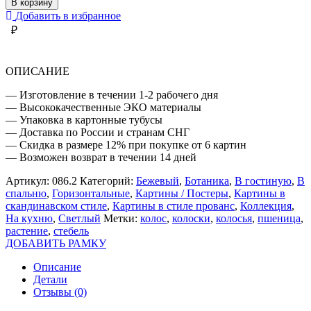
В корзину
С
Добавить в избранное
СУХОЦВЕТАМИ
₽
ОПИСАНИЕ
— Изготовление в течении 1-2 рабочего дня
— Высококачественные ЭКО материалы
— Упаковка в картонные тубусы
— Доставка по России и странам СНГ
— Скидка в размере 12% при покупке от 6 картин
— Возможен возврат в течении 14 дней
Артикул:
086.2
Категорий:
Бежевый
,
Ботаника
,
В гостиную
,
В
спальню
,
Горизонтальные
,
Картины / Постеры
,
Картины в
скандинавском стиле
,
Картины в стиле прованс
,
Коллекция
,
На кухню
,
Светлый
Метки:
колос
,
колоски
,
колосья
,
пшеница
,
растение
,
стебель
ДОБАВИТЬ РАМКУ
Описание
Детали
Отзывы (0)