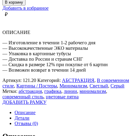
РИСУНОК
В корзину
В
Добавить в избранное
СОВРЕМЕННОМ
₽
СТИЛЕ
ОПИСАНИЕ
— Изготовление в течении 1-2 рабочего дня
— Высококачественные ЭКО материалы
— Упаковка в картонные тубусы
— Доставка по России и странам СНГ
— Скидка в размере 12% при покупке от 6 картин
— Возможен возврат в течении 14 дней
Артикул:
121.20
Категорий:
АБСТРАКЦИЯ
,
В современном
стиле
,
Картины / Постеры
,
Минимализм
,
Светлый
,
Серый
Метки:
абстракция
,
графика
,
линии
,
минимализм
,
современный стиль
,
цветовые пятна
ДОБАВИТЬ РАМКУ
Описание
Детали
Отзывы (0)