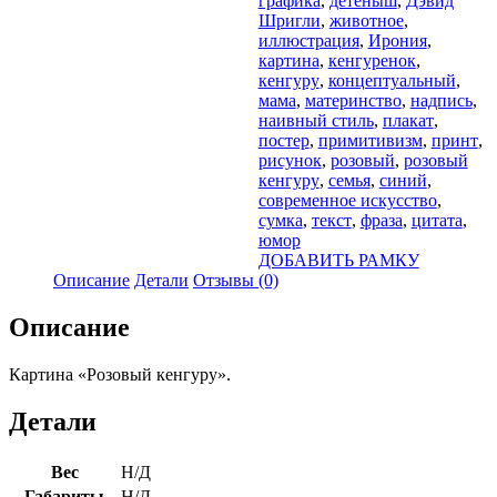
графика
,
детеныш
,
Дэвид
Шригли
,
животное
,
иллюстрация
,
Ирония
,
картина
,
кенгуренок
,
кенгуру
,
концептуальный
,
мама
,
материнство
,
надпись
,
наивный стиль
,
плакат
,
постер
,
примитивизм
,
принт
,
рисунок
,
розовый
,
розовый
кенгуру
,
семья
,
синий
,
современное искусство
,
сумка
,
текст
,
фраза
,
цитата
,
юмор
ДОБАВИТЬ РАМКУ
Описание
Детали
Отзывы (0)
Описание
Картина «Розовый кенгуру».
Детали
Вес
Н/Д
Габариты
Н/Д