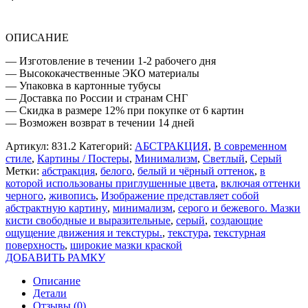
ЧЁРНЫЙ
ОТТЕНОК
ОПИСАНИЕ
— Изготовление в течении 1-2 рабочего дня
— Высококачественные ЭКО материалы
— Упаковка в картонные тубусы
— Доставка по России и странам СНГ
— Скидка в размере 12% при покупке от 6 картин
— Возможен возврат в течении 14 дней
Артикул:
831.2
Категорий:
АБСТРАКЦИЯ
,
В современном
стиле
,
Картины / Постеры
,
Минимализм
,
Светлый
,
Серый
Метки:
абстракция
,
белого
,
белый и чёрный оттенок
,
в
которой использованы приглушенные цвета
,
включая оттенки
черного
,
живопись
,
Изображение представляет собой
абстрактную картину
,
минимализм
,
серого и бежевого. Мазки
кисти свободные и выразительные
,
серый
,
создающие
ощущение движения и текстуры.
,
текстура
,
текстурная
поверхность
,
широкие мазки краской
ДОБАВИТЬ РАМКУ
Описание
Детали
Отзывы (0)