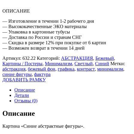
ОПИСАНИЕ
— Изготовление в течении 1-2 рабочего дня
— Высококачественные ЭКО материалы
— Упаковка в картонные тубусы
— Доставка по России и странам СНГ
— Скидка в размере 12% при покупке от 6 картин
— Возможен возврат в течении 14 дней
Артикул:
632.22
Категорий:
АБСТРАКЦИЯ
,
Бежевый
,
Картины / Постеры
,
Минимализм
,
Светлый
,
Синий
Метки:
абстракция
,
бежевый фон
,
графика
,
контраст
,
минимализм
,
синие фигуры
,
фактура
ДОБАВИТЬ РАМКУ
Описание
Детали
Отзывы (0)
Описание
Картина «Синие абстрактные фигуры».