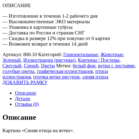
ОПИСАНИЕ
— Изготовление в течении 1-2 рабочего дня
— Высококачественные ЭКО материалы
— Упаковка в картонные тубусы
— Доставка по России и странам СНГ
— Скидка в размере 12% при покупке от 6 картин
— Возможен возврат в течении 14 дней
Артикул:
800.10
Категорий:
Горизонтальные
,
Животные
,
Зеленый
,
Иллюстрации (рисунки)
,
Картины / Постеры
,
Светлый
,
Синий
,
Цветы
Метки:
белый фон
,
ветки с листьями
,
голубые цветы
,
графическая иллюстрация
,
птица
иллюстрация
,
птичка ветке рисунок
,
синяя птица
ДОБАВИТЬ РАМКУ
Описание
Детали
Отзывы (0)
Описание
Картина «Синяя птица на ветке».