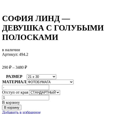
СОФИЯ ЛИНД —
ДЕВУШКА С ГОЛУБЫМИ
ПОЛОСКАМИ
в наличии
Артикул: 494.2
290
₽
–
3480
₽
РАЗМЕР
МАТЕРИАЛ
Отступ от края
Количество
товара
В корзину
СОФИЯ
В корзину
ЛИНД
Добавить в избранное