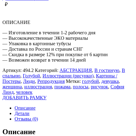
-
₽
ДЕВУШКА
С
ГОЛУБЫМИ
ОПИСАНИЕ
ПОЛОСКАМИ
— Изготовление в течении 1-2 рабочего дня
— Высококачественные ЭКО материалы
— Упаковка в картонные тубусы
— Доставка по России и странам СНГ
— Скидка в размере 12% при покупке от 6 картин
— Возможен возврат в течении 14 дней
Артикул:
494.2
Категорий:
АБСТРАКЦИЯ
,
В гостиную
,
В
спальню
,
Голубой
,
Иллюстрации (рисунки)
,
Картины /
Постеры
,
Люди
,
Репродукция
Метки:
голубой
,
девушка
,
женщина
,
иллюстрация
,
пижама
,
полосы
,
рисунок
,
София
Линд
,
человек
ДОБАВИТЬ РАМКУ
Описание
Детали
Отзывы (0)
Описание