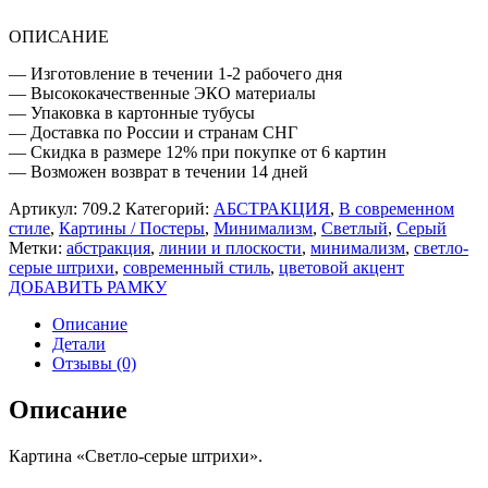
ОПИСАНИЕ
— Изготовление в течении 1-2 рабочего дня
— Высококачественные ЭКО материалы
— Упаковка в картонные тубусы
— Доставка по России и странам СНГ
— Скидка в размере 12% при покупке от 6 картин
— Возможен возврат в течении 14 дней
Артикул:
709.2
Категорий:
АБСТРАКЦИЯ
,
В современном
стиле
,
Картины / Постеры
,
Минимализм
,
Светлый
,
Серый
Метки:
абстракция
,
линии и плоскости
,
минимализм
,
светло-
серые штрихи
,
современный стиль
,
цветовой акцент
ДОБАВИТЬ РАМКУ
Описание
Детали
Отзывы (0)
Описание
Картина «Светло-серые штрихи».