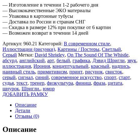
— Изготовление в течении 1-2 рабочего дня
— Высококачественные ЭКО материалы
— Упаковка в картонные тубусы
— Доставка по России и странам СНГ
— Скидка в размере 12% при покупке от 6 картин
— Возможен возврат в течении 14 дней
Артикул:
960.21
Категорий:
В современном стиле
,
Иллюстрации (рисунки)
,
Картины / Постеры
,
Светлый
,
Серый
Метки:
David Shrigley
,
On The Sound Of The Whistle
,
абсурд
,
английский
,
арт
,
белый
,
графика
,
Дэвид Шригли
,
звук
,
иллюстрация
,
Ирония
,
концептуальный
,
красный
,
надпись
,
наивный стиль
,
примитивизм
,
принт
,
рисунок
,
свисток
,
серый
,
сигнал
,
синий
,
современное искусство
,
спорт
,
старт
,
судья
,
текст
,
тренер
,
физкультура
,
финиш
,
фраза
,
цитата
,
шнурок
,
Шригли.
,
юмор
ДОБАВИТЬ РАМКУ
Описание
Детали
Отзывы (0)
Описание