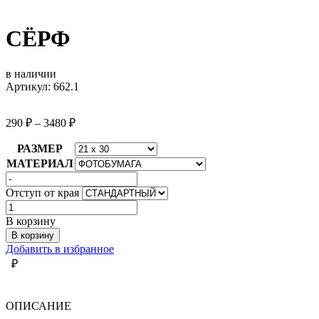
СЁРФ
в наличии
Артикул: 662.1
290
₽
–
3480
₽
РАЗМЕР
МАТЕРИАЛ
Отступ от края
Количество
товара
В корзину
СЁРФ
В корзину
Добавить в избранное
₽
ОПИСАНИЕ