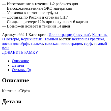
— Изготовление в течении 1-2 рабочего дня
— Высококачественные ЭКО материалы
— Упаковка в картонные тубусы
— Доставка по России и странам СНГ
— Скидка в размере 12% при покупке от 6 картин
— Возможен возврат в течении 14 дней
Артикул:
662.1
Категории:
Иллюстрации (рисунки)
,
Картины
/ Постеры
,
Коричневый
,
Темный
Метки:
векторная графика
,
доски для сёрфа
,
пальма
,
плоская иллюстрация
,
серф
,
темный
фон
ДОБАВИТЬ РАМКУ
Описание
Детали
Отзывы (0)
Описание
Картина «Сёрф».
Детали