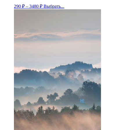
290
₽
–
3480
₽
Выбрать...