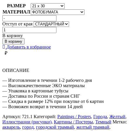
РАЗМЕР
МАТЕРИАЛ
Отступ от края
Количество
товара
В корзину
ТРАМВАЙ
В корзину
Добавить в избранное
₽
ОПИСАНИЕ
— Изготовление в течении 1-2 рабочего дня
— Высококачественные ЭКО материалы
— Упаковка в картонные тубусы
— Доставка по России и странам СНГ
— Скидка в размере 12% при покупке от 6 картин
— Возможен возврат в течении 14 дней
Артикул:
721.1
Категорий:
Paintings / Posters
,
Города
,
Желтый
,
Иллюстрации (рисунки)
,
Картины / Постеры
,
Темный
Метки:
акварель
,
город
,
городской трамвай
,
желтый трамвай
,