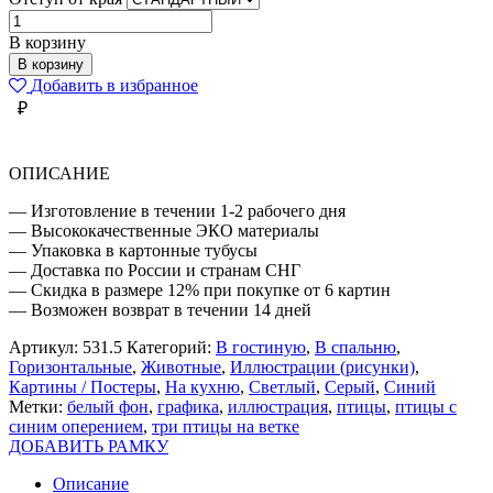
Количество
товара
В корзину
ТРИ
В корзину
ПТИЦЫ
Добавить в избранное
ИЛЛЮСТРАЦИЯ
₽
ОПИСАНИЕ
— Изготовление в течении 1-2 рабочего дня
— Высококачественные ЭКО материалы
— Упаковка в картонные тубусы
— Доставка по России и странам СНГ
— Скидка в размере 12% при покупке от 6 картин
— Возможен возврат в течении 14 дней
Артикул:
531.5
Категорий:
В гостиную
,
В спальню
,
Горизонтальные
,
Животные
,
Иллюстрации (рисунки)
,
Картины / Постеры
,
На кухню
,
Светлый
,
Серый
,
Синий
Метки:
белый фон
,
графика
,
иллюстрация
,
птицы
,
птицы с
синим оперением
,
три птицы на ветке
ДОБАВИТЬ РАМКУ
Описание