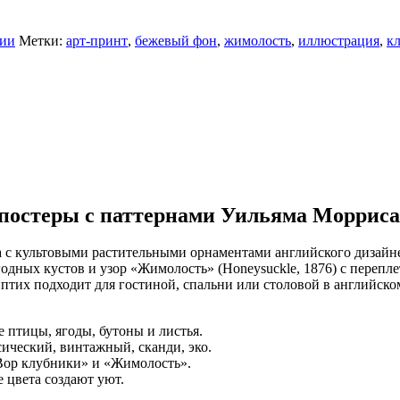
ции
Метки:
арт-принт
,
бежевый фон
,
жимолость
,
иллюстрация
,
к
еры с паттернами Уильяма Морриса
льтовыми растительными орнаментами английского дизайнера
ягодных кустов и узор «Жимолость» (Honeysuckle, 1876) с перепл
тих подходит для гостиной, спальни или столовой в английском
птицы, ягоды, бутоны и листья.
ический, винтажный, сканди, эко.
Вор клубники» и «Жимолость».
 цвета создают уют.