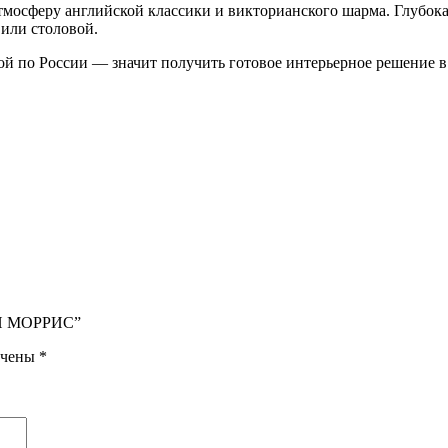
атмосферу английской классики и викторианского шарма. Глубок
или столовой.
 России — значит получить готовое интерьерное решение в с
ИИ МОРРИС”
ечены
*