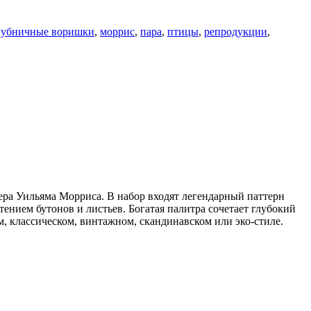
лубничные воришки
,
моррис
,
пара
,
птицы
,
репродукции
,
 Уильяма Морриса. В набор входят легендарный паттерн
етением бутонов и листьев. Богатая палитра сочетает глубокий
, классическом, винтажном, скандинавском или эко-стиле.