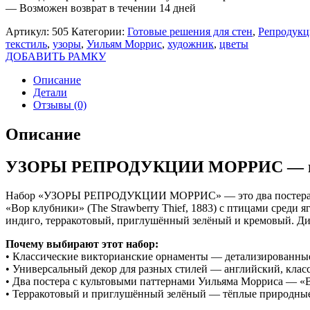
— Возможен возврат в течении 14 дней
Артикул:
505
Категории:
Готовые решения для стен
,
Репродук
текстиль
,
узоры
,
Уильям Моррис
,
художник
,
цветы
ДОБАВИТЬ РАМКУ
Описание
Детали
Отзывы (0)
Описание
УЗОРЫ РЕПРОДУКЦИИ МОРРИС — пост
Набор «УЗОРЫ РЕПРОДУКЦИИ МОРРИС» — это два постера с ку
«Вор клубники» (The Strawberry Thief, 1883) с птицами среди 
индиго, терракотовый, приглушённый зелёный и кремовый. Дип
Почему выбирают этот набор:
• Классические викторианские орнаменты — детализированные 
• Универсальный декор для разных стилей — английский, класс
• Два постера с культовыми паттернами Уильяма Морриса — «
• Терракотовый и приглушённый зелёный — тёплые природные