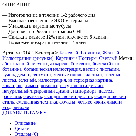
ОПИСАНИЕ
— Изготовление в течении 1-2 рабочего дня
— Высококачественные ЭКО материалы
— Упаковка в картонные тубусы
— Доставка по России и странам СНГ
— Скидка в размере 12% при покупке от 6 картин
— Возможен возврат в течении 14 дней
Артикул:
914.2
Категорий:
Бежевый
,
Ботаника
,
Желтый
,
Иллюстрации (рисунки)
,
Картины / Постеры
,
Светлый
Метки:
абстрактный рисунок
,
акварель
,
бежевого
,
бежевый фон
,
ботаника
,
ботаническая иллюстрация
,
ветки с листьями
,
гуашь
,
декор для кухни
,
желтые плоды
,
желтый
,
зелёные
листья
,
зеленый
,
иллюстрация
,
интерьерная картина
,
карандаш
,
лимон
,
лимоны
,
натуральный дизайн
,
натуральный/природный дизайн
,
натюрморт
,
пастель
,
растения
,
свежесть
,
скандинавский дизайн
,
скандинавский
стиль
,
смешанная техника
,
фрукты
,
четыре ярких лимона
,
этюд лимона
ДОБАВИТЬ РАМКУ
Описание
Детали
Отзывы (0)