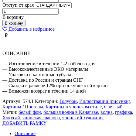
Отступ от края
Количество
товара
В корзину
ВОЛНА
В корзину
ЯПОНСКИЙ
Добавить в избранное
ХУДОЖНИК
₽
ОПИСАНИЕ
— Изготовление в течении 1-2 рабочего дня
— Высококачественные ЭКО материалы
— Упаковка в картонные тубусы
— Доставка по России и странам СНГ
— Скидка в размере 12% при покупке от 6 картин
— Возможен возврат в течении 14 дней
Артикул:
574.1
Категорий:
Голубой
,
Иллюстрации (рисунки)
,
Картины / Постеры
,
Картины в японском стиле
,
Светлый
Метки:
белый фон
,
большая волна в Канагаве
,
волна
,
графика
,
Хокусай
,
японская гравюра
,
японский художник
ДОБАВИТЬ РАМКУ
Описание