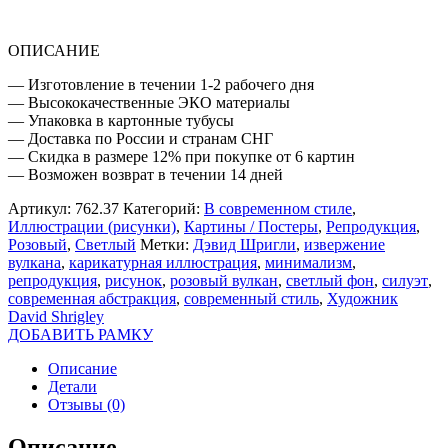
ОПИСАНИЕ
— Изготовление в течении 1-2 рабочего дня
— Высококачественные ЭКО материалы
— Упаковка в картонные тубусы
— Доставка по России и странам СНГ
— Скидка в размере 12% при покупке от 6 картин
— Возможен возврат в течении 14 дней
Артикул:
762.37
Категорий:
В современном стиле
,
Иллюстрации (рисунки)
,
Картины / Постеры
,
Репродукция
,
Розовый
,
Светлый
Метки:
Дэвид Шригли
,
извержение
вулкана
,
карикатурная иллюстрация
,
минимализм
,
репродукция
,
рисунок
,
розовый вулкан
,
светлый фон
,
силуэт
,
современная абстракция
,
современный стиль
,
Художник
David Shrigley
ДОБАВИТЬ РАМКУ
Описание
Детали
Отзывы (0)
Описание