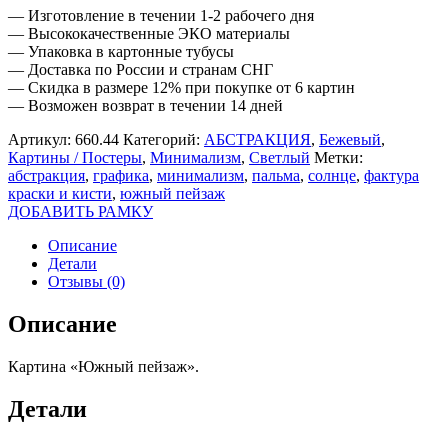
— Изготовление в течении 1-2 рабочего дня
— Высококачественные ЭКО материалы
— Упаковка в картонные тубусы
— Доставка по России и странам СНГ
— Скидка в размере 12% при покупке от 6 картин
— Возможен возврат в течении 14 дней
Артикул:
660.44
Категорий:
АБСТРАКЦИЯ
,
Бежевый
,
Картины / Постеры
,
Минимализм
,
Светлый
Метки:
абстракция
,
графика
,
минимализм
,
пальма
,
солнце
,
фактура
краски и кисти
,
южный пейзаж
ДОБАВИТЬ РАМКУ
Описание
Детали
Отзывы (0)
Описание
Картина «Южный пейзаж».
Детали