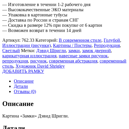
— Изготовление в течении 1-2 рабочего дня
— Высококачественные ЭКО материалы
— Упаковка в картонные тубусы
— Доставка по России и странам СНГ
— Скидка в размере 12% при покупке от 6 картин
— Возможен возврат в течении 14 дней
Артикул:
762.33
Категорий:
В современном стиле
,
Голубой
,
Иллюстрации (рисунки)
,
Картины / Постеры
,
Репродукция
,
Светлый
Метки:
Дэвид Шригли
,
замки
,
замок дверной
,
карикатурная иллюстрация
,
навесные замки рисунок
,
репродукция
,
рисунок
,
современная абстракция
,
современный
стиль
,
Художник David Shrigley
ДОБАВИТЬ РАМКУ
Описание
Детали
Отзывы (0)
Описание
Картина «Замки» Дэвид Шригли.
Детали