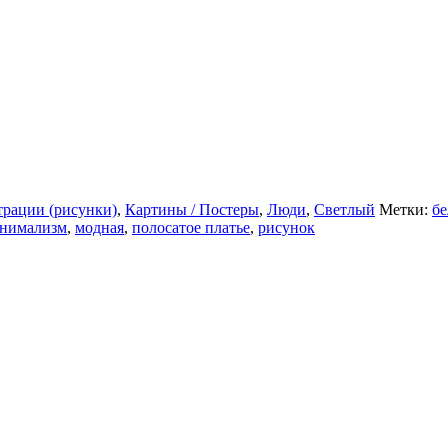
рации (рисунки)
,
Картины / Постеры
,
Люди
,
Светлый
Метки:
б
нимализм
,
модная
,
полосатое платье
,
рисунок