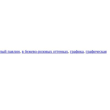
елый павлин
,
в бежево-розовых оттенках
,
графика
,
графическая