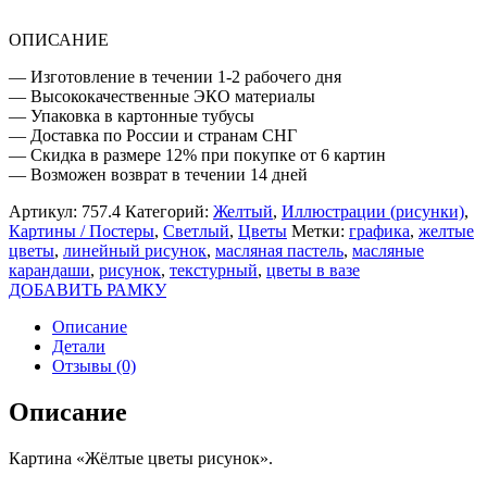
ОПИСАНИЕ
— Изготовление в течении 1-2 рабочего дня
— Высококачественные ЭКО материалы
— Упаковка в картонные тубусы
— Доставка по России и странам СНГ
— Скидка в размере 12% при покупке от 6 картин
— Возможен возврат в течении 14 дней
Артикул:
757.4
Категорий:
Желтый
,
Иллюстрации (рисунки)
,
Картины / Постеры
,
Светлый
,
Цветы
Метки:
графика
,
желтые
цветы
,
линейный рисунок
,
масляная пастель
,
масляные
карандаши
,
рисунок
,
текстурный
,
цветы в вазе
ДОБАВИТЬ РАМКУ
Описание
Детали
Отзывы (0)
Описание
Картина «Жёлтые цветы рисунок».