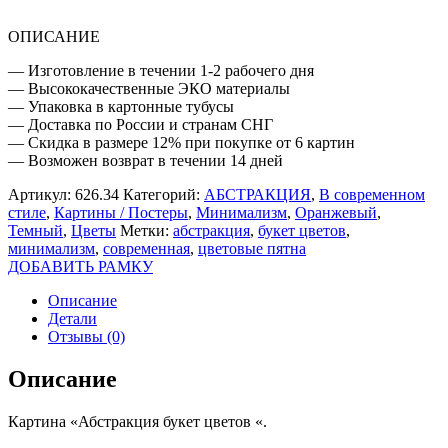
ОПИСАНИЕ
— Изготовление в течении 1-2 рабочего дня
— Высококачественные ЭКО материалы
— Упаковка в картонные тубусы
— Доставка по России и странам СНГ
— Скидка в размере 12% при покупке от 6 картин
— Возможен возврат в течении 14 дней
Артикул:
626.34
Категорий:
АБСТРАКЦИЯ
,
В современном
стиле
,
Картины / Постеры
,
Минимализм
,
Оранжевый
,
Темный
,
Цветы
Метки:
абстракция
,
букет цветов
,
минимализм
,
современная
,
цветовые пятна
ДОБАВИТЬ РАМКУ
Описание
Детали
Отзывы (0)
Описание
Картина «Абстракция букет цветов «.