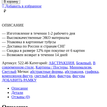
АБСТРАКЦИЯ
В корзину
ФИГУРЫ
Добавить в избранное
И
₽
ПЯТНА
ОПИСАНИЕ
— Изготовление в течении 1-2 рабочего дня
— Высококачественные ЭКО материалы
— Упаковка в картонные тубусы
— Доставка по России и странам СНГ
— Скидка в размере 12% при покупке от 6 картин
— Возможен возврат в течении 14 дней
Артикул:
522.46
Категорий:
АБСТРАКЦИЯ
,
Бежевый
,
В
современном стиле
,
Картины / Постеры
,
Минимализм
,
Светлый
Метки:
абстрактные формы
,
абстракция
,
графика
,
композиция фигур
,
светлый фон
,
фактура
,
фигуры
ДОБАВИТЬ РАМКУ
Описание
Детали
Отзывы (0)
Описание