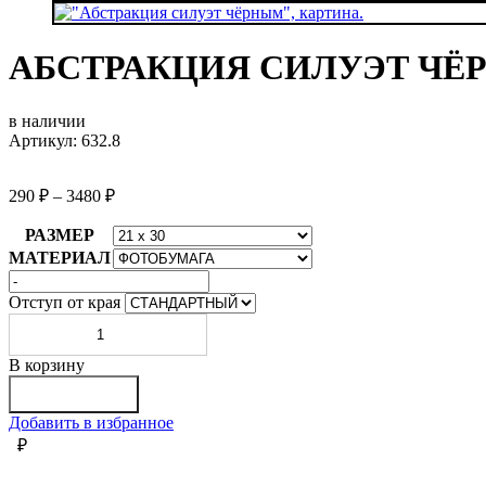
АБСТРАКЦИЯ СИЛУЭТ ЧЁ
в наличии
Артикул: 632.8
290
₽
–
3480
₽
РАЗМЕР
МАТЕРИАЛ
Отступ от края
Количество
товара
АБСТРАКЦИЯ
В корзину
СИЛУЭТ
В корзину
ЧЁРНЫМ
Добавить в избранное
₽