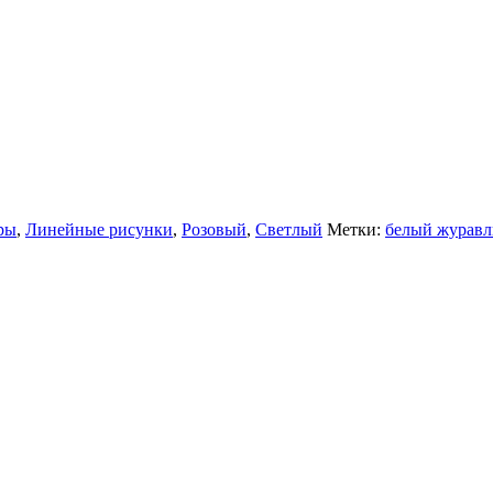
ры
,
Линейные рисунки
,
Розовый
,
Светлый
Метки:
белый журавл