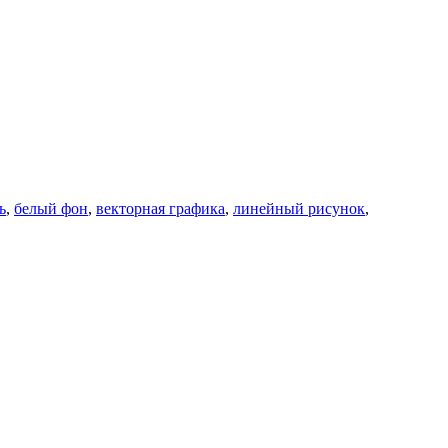
ь
,
белый фон
,
векторная графика
,
линейный рисунок
,