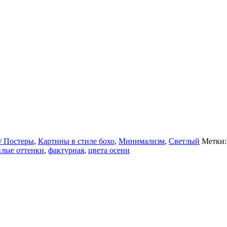
/ Постеры
,
Картины в стиле бохо
,
Минимализм
,
Светлый
Метки
плые оттенки
,
фактурная
,
цвета осени