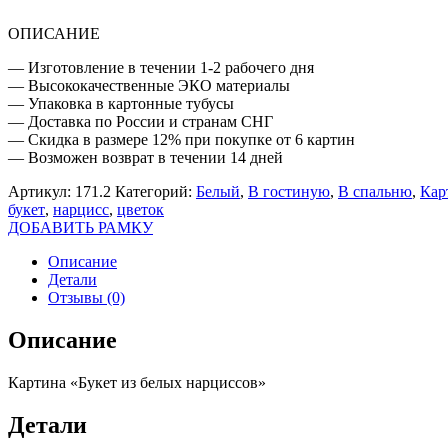
ОПИСАНИЕ
— Изготовление в течении 1-2 рабочего дня
— Высококачественные ЭКО материалы
— Упаковка в картонные тубусы
— Доставка по России и странам СНГ
— Скидка в размере 12% при покупке от 6 картин
— Возможен возврат в течении 14 дней
Артикул:
171.2
Категорий:
Белый
,
В гостиную
,
В спальню
,
Кар
букет
,
нарцисс
,
цветок
ДОБАВИТЬ РАМКУ
Описание
Детали
Отзывы (0)
Описание
Картина «Букет из белых нарциссов»
Детали