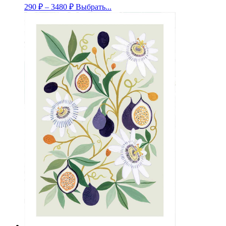
290
₽
–
3480
₽
Выбрать...