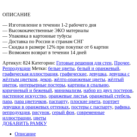
ЖЁЛТЫМ
ЦВЕТКОМ
ОПИСАНИЕ
— Изготовление в течении 1-2 рабочего дня
— Высококачественные ЭКО материалы
— Упаковка в картонные тубусы
— Доставка по России и странам СНГ
— Скидка в размере 12% при покупке от 6 картин
— Возможен возврат в течении 14 дней
Артикул:
824
Категории:
Готовые решения для стен
,
Прочее
,
Репродукции
Метки:
белые цветы
,
белый и оранжевый
,
графическая иллюстрация
,
графические
,
девушка
,
девушка с
жёлтым цветком
,
декор
,
жёлто-оранжевые цветы
,
жёлтый
цветок
,
интерьерные постеры
,
картины в спальню
,
коричневый и бежевый
,
минимализм
,
набор из двух постеров
,
настенное искусство
,
оранжевые листья
,
оранжевый стебель
,
пара
,
пара цветочков
,
паспарту
,
плоские цвета
,
портрет
девушки в оранжевых оттенках
,
постеры с паспарту
,
рафика
,
репродукция
,
рисунок
,
серый фон
,
современные
иллюстрации
,
цветы
ДОБАВИТЬ РАМКУ
Описание