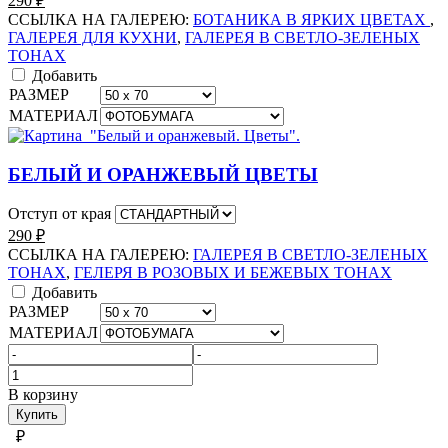
290
₽
ССЫЛКА НА ГАЛЕРЕЮ:
БОТАНИКА В ЯРКИХ ЦВЕТАХ
,
ГАЛЕРЕЯ ДЛЯ КУХНИ
,
ГАЛЕРЕЯ В СВЕТЛО-ЗЕЛЕНЫХ
ТОНАХ
Добавить
РАЗМЕР
МАТЕРИАЛ
БЕЛЫЙ И ОРАНЖЕВЫЙ ЦВЕТЫ
Отступ от края
290
₽
ССЫЛКА НА ГАЛЕРЕЮ:
ГАЛЕРЕЯ В СВЕТЛО-ЗЕЛЕНЫХ
ТОНАХ
,
ГЕЛЕРЯ В РОЗОВЫХ И БЕЖЕВЫХ ТОНАХ
Добавить
РАЗМЕР
МАТЕРИАЛ
Количество
товара
В корзину
ПАРА
Купить
ДЕВУШКА
₽
С