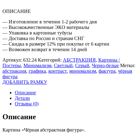
ОПИСАНИЕ
— Изготовление в течении 1-2 рабочего дня
— Высококачественные ЭКО материалы
— Упаковка в картонные тубусы
— Доставка по России и странам СНГ
— Скидка в размере 12% при покупке от 6 картин
— Возможен возврат в течении 14 дней
Артикул:
632.24
Категорий:
АБСТРАКЦИЯ
,
Картины /
Постеры
,
Минимализм
,
Светлый
,
Серый
,
Черно-белые
Метки:
абстракция
,
графика
,
контраст
,
минимализм
,
фактура
,
чёрная
фигура
ДОБАВИТЬ РАМКУ
Описание
Детали
Отзывы (0)
Описание
Картина «Чёрная абстрактная фигура».