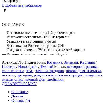
В корзину
ХВОЙНИКИ
Добавить в избранное
₽
ОПИСАНИЕ
— Изготовление в течении 1-2 рабочего дня
— Высококачественные ЭКО материалы
— Упаковка в картонные тубусы
— Доставка по России и странам СНГ
— Скидка в размере 12% при покупке от 6 картин
— Возможен возврат в течении 14 дней
Артикул:
783.1
Категорий:
Ботаника
,
Зеленый
,
Картины /
Постеры
,
Новогодние
,
Темный
Метки:
векторная графика
,
еловые ветки
,
зима
,
зимний праздник
,
новогодняя открытка
,
паттерн
,
праздник
,
рождественская иллюстрация
,
рождество
,
сканди стиль
,
темный фон
,
хвойники
ДОБАВИТЬ РАМКУ
Описание
Детали
Отзывы (0)