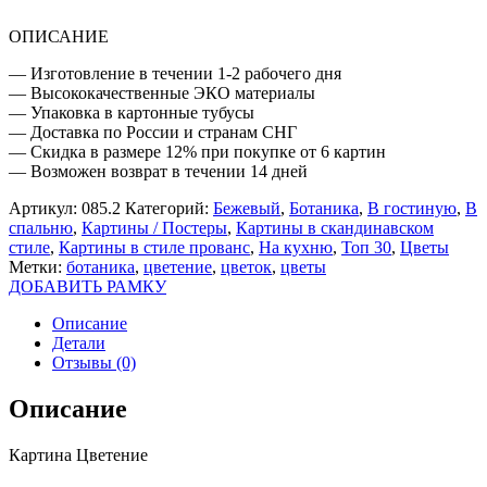
ОПИСАНИЕ
— Изготовление в течении 1-2 рабочего дня
— Высококачественные ЭКО материалы
— Упаковка в картонные тубусы
— Доставка по России и странам СНГ
— Скидка в размере 12% при покупке от 6 картин
— Возможен возврат в течении 14 дней
Артикул:
085.2
Категорий:
Бежевый
,
Ботаника
,
В гостиную
,
В
спальню
,
Картины / Постеры
,
Картины в скандинавском
стиле
,
Картины в стиле прованс
,
На кухню
,
Топ 30
,
Цветы
Метки:
ботаника
,
цветение
,
цветок
,
цветы
ДОБАВИТЬ РАМКУ
Описание
Детали
Отзывы (0)
Описание
Картина Цветение