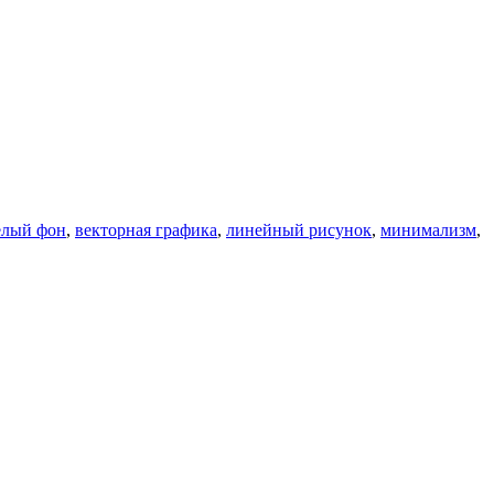
елый фон
,
векторная графика
,
линейный рисунок
,
минимализм
,