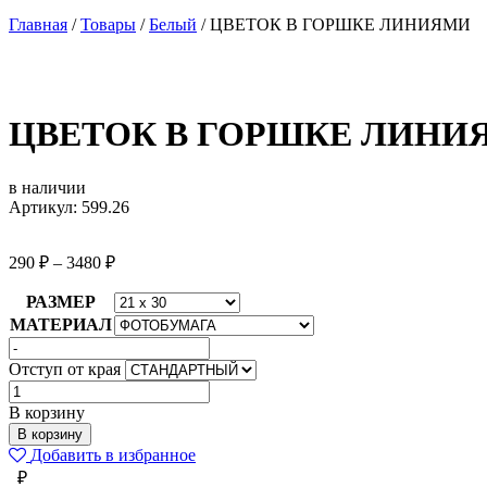
Главная
/
Товары
/
Белый
/
ЦВЕТОК В ГОРШКЕ ЛИНИЯМИ
ЦВЕТОК В ГОРШКЕ ЛИНИ
в наличии
Артикул: 599.26
290
₽
–
3480
₽
РАЗМЕР
МАТЕРИАЛ
Отступ от края
Количество
товара
В корзину
ЦВЕТОК
В корзину
В
Добавить в избранное
ГОРШКЕ
₽
ЛИНИЯМИ