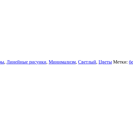
ры
,
Линейные рисунки
,
Минимализм
,
Светлый
,
Цветы
Метки:
б