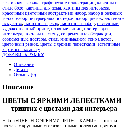
векторная графика
,
графические иллюстрации
,
картины в
стиле бохо
,
картины для дома
,
картины для интерьера
,
красочный цветочный абстрактный набор
,
набор в бежевых
тонах
,
набор интерьерных постеров
,
набор цветов
,
настенное
искусство
,
настенный декор
,
настенный набор
,
настенный
художественный принт
,
плавные линии
,
постеры для
интерьера
,
постеры на стену
,
современные абстракции
,
современные постеры
,
стиль минимализм
,
трио цветов
,
цветочный рынок
,
цветы с яркими лепестками
,
эстетичные
картины в комнату
ДОБАВИТЬ РАМКУ
Описание
Детали
Отзывы (0)
Описание
ЦВЕТЫ С ЯРКИМИ ЛЕПЕСТКАМИ
— триптих с цветами для интерьера
Набор «ЦВЕТЫ С ЯРКИМИ ЛЕПЕСТКАМИ» — это три
постера с крупными стилизованными полевыми цветами,