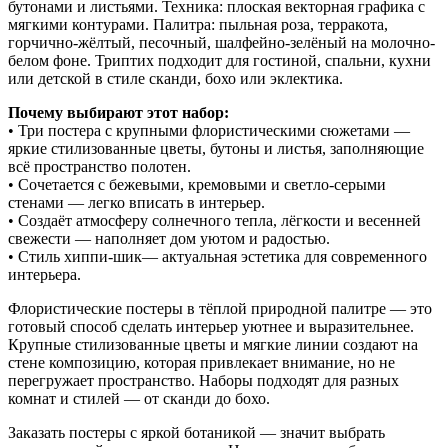
бутонами и листьями. Техника: плоская векторная графика с
мягкими контурами. Палитра: пыльная роза, терракота,
горчично-жёлтый, песочный, шалфейно-зелёный на молочно-
белом фоне. Триптих подходит для гостиной, спальни, кухни
или детской в стиле сканди, бохо или эклектика.
Почему выбирают этот набор:
• Три постера с крупными флористическими сюжетами —
яркие стилизованные цветы, бутоны и листья, заполняющие
всё пространство полотен.
• Сочетается с бежевыми, кремовыми и светло-серыми
стенами — легко вписать в интерьер.
• Создаёт атмосферу солнечного тепла, лёгкости и весенней
свежести — наполняет дом уютом и радостью.
• Стиль хиппи-шик— актуальная эстетика для современного
интерьера.
Флористические постеры в тёплой природной палитре — это
готовый способ сделать интерьер уютнее и выразительнее.
Крупные стилизованные цветы и мягкие линии создают на
стене композицию, которая привлекает внимание, но не
перегружает пространство. Наборы подходят для разных
комнат и стилей — от сканди до бохо.
Заказать постеры с яркой ботаникой — значит выбрать