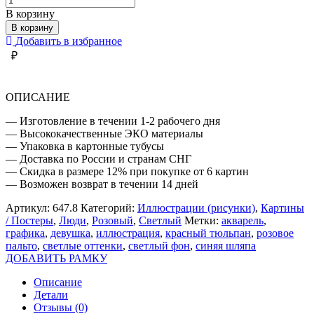
товара
В корзину
ДЕВУШКА
В корзину
С
Добавить в избранное
ТЮЛЬПАНОМ
₽
ОПИСАНИЕ
— Изготовление в течении 1-2 рабочего дня
— Высококачественные ЭКО материалы
— Упаковка в картонные тубусы
— Доставка по России и странам СНГ
— Скидка в размере 12% при покупке от 6 картин
— Возможен возврат в течении 14 дней
Артикул:
647.8
Категорий:
Иллюстрации (рисунки)
,
Картины
/ Постеры
,
Люди
,
Розовый
,
Светлый
Метки:
акварель
,
графика
,
девушка
,
иллюстрация
,
красный тюльпан
,
розовое
пальто
,
светлые оттенки
,
светлый фон
,
синяя шляпа
ДОБАВИТЬ РАМКУ
Описание
Детали
Отзывы (0)