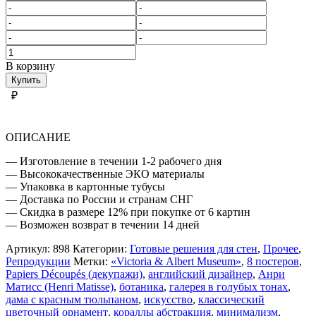
Количество
товара
В корзину
ГАЛЕРЯ
Купить
В
₽
ГОЛУБЫХ
ТОНАХ
ОПИСАНИЕ
— Изготовление в течении 1-2 рабочего дня
— Высококачественные ЭКО материалы
— Упаковка в картонные тубусы
— Доставка по России и странам СНГ
— Скидка в размере 12% при покупке от 6 картин
— Возможен возврат в течении 14 дней
Артикул:
898
Категории:
Готовые решения для стен
,
Прочее
,
Репродукции
Метки:
«Victoria & Albert Museum»
,
8 постеров
,
Papiers Découpés (декупажи)
,
английский дизайнер
,
Анри
Матисс (Henri Matisse)
,
ботаника
,
галерея в голубых тонах
,
дама с красным тюльпаном
,
искусство
,
классический
цветочный орнамент
,
кораллы абстракция
,
минимализм
,