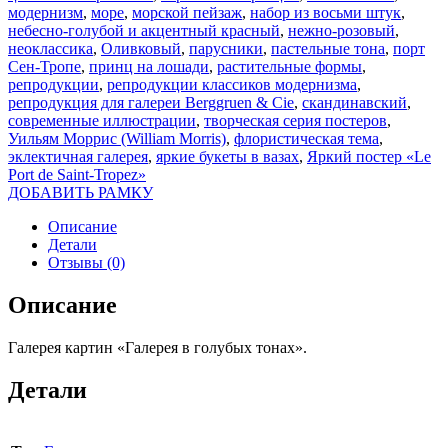
модернизм
,
море
,
морской пейзаж
,
набор из восьми штук
,
небесно-голубой и акцентный красный
,
нежно-розовый
,
неоклассика
,
Оливковый
,
парусники
,
пастельные тона
,
порт
Сен-Тропе
,
принц на лошади
,
растительные формы
,
репродукции
,
репродукции классиков модернизма
,
репродукция для галереи Berggruen & Cie
,
скандинавский
,
современные иллюстрации
,
творческая серия постеров
,
Уильям Моррис (William Morris)
,
флористическая тема
,
эклектичная галерея
,
яркие букеты в вазах
,
Яркий постер «Le
Port de Saint-Tropez»
ДОБАВИТЬ РАМКУ
Описание
Детали
Отзывы (0)
Описание
Галерея картин «Галерея в голубых тонах».
Детали