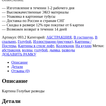
— Изготовление в течении 1-2 рабочего дня
— Высококачественные ЭКО материалы
— Упаковка в картонные тубусы
— Доставка по России и странам СНГ
— Скидка в размере 12% при покупке от 6 картин
— Возможен возврат в течении 14 дней
Артикул:
093.2
Категорий:
АБСТРАКЦИЯ
,
В гостиную
,
В
спальню
,
Голубой
,
Иллюстрации (рисунки)
,
Картины /
Постеры
,
Картины в стиле лофт
,
Коллекция
,
На кухню
Метки:
абстракция
,
волны
,
голубой
,
дымка
,
разводы
ДОБАВИТЬ РАМКУ
Описание
Детали
Отзывы (0)
Описание
Картина Голубые разводы
Детали