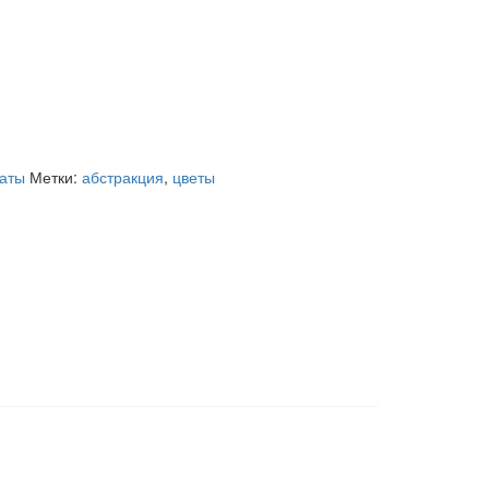
аты
Метки:
абстракция
,
цветы