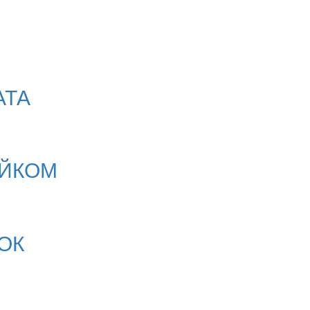
АТА
АЙКОМ
ОК