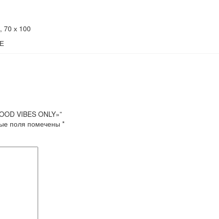
0, 70 х 100
Е
GOOD VIBES ONLY»”
ые поля помечены
*