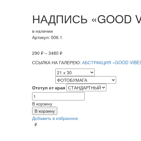
НАДПИСЬ «GOOD V
в наличии
Артикул: 006.1
290
₽
–
3480
₽
ССЫЛКА НА ГАЛЕРЕЮ:
АБСТРАКЦИЯ «GOOD VIBE
РАЗМЕР
МАТЕРИАЛ
Отступ от края
Количество
товара
В корзину
НАДПИСЬ
В корзину
"GOOD
Добавить в избранное
VIBES
₽
ONLY"