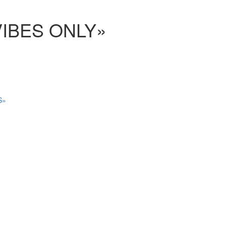
IBES ONLY»
S»