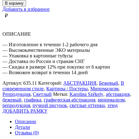
ГРАФИЧЕСКАЯ
В корзину
АБСТРАКЦИЯ
Добавить в избранное
НА
₽
БЕЖЕВОМ
ОПИСАНИЕ
— Изготовление в течении 1-2 рабочего дня
— Высококачественные ЭКО материалы
— Упаковка в картонные тубусы
— Доставка по России и странам СНГ
— Скидка в размере 12% при покупке от 6 картин
— Возможен возврат в течении 14 дней
Артикул:
635.11
Категорий:
АБСТРАКЦИЯ
,
Бежевый
,
В
современном стиле
,
Картины / Постеры
,
Минимализм
,
Репродукция
,
Светлый
Метки:
Karolina Székely
,
абстракция
,
бежевый
,
графика
,
графическая абстракция
,
минимализм
,
репродукция
,
ручной рисунок
,
светлые оттенки
,
этюд
ДОБАВИТЬ РАМКУ
Описание
Детали
Отзывы (0)