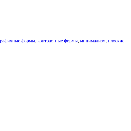
графичные формы
,
контрастные формы
,
минимализм
,
плоские