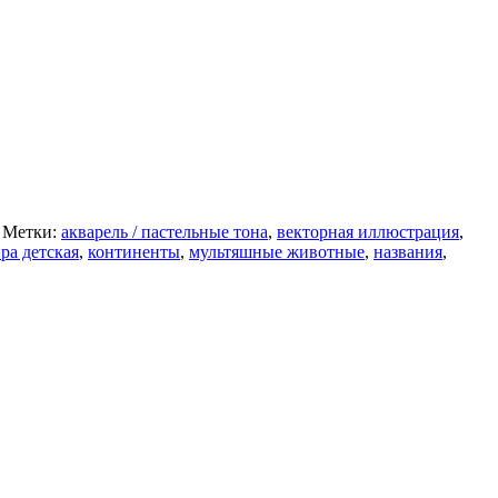
Метки:
акварель / пастельные тона
,
векторная иллюстрация
,
ра детская
,
континенты
,
мультяшные животные
,
названия
,