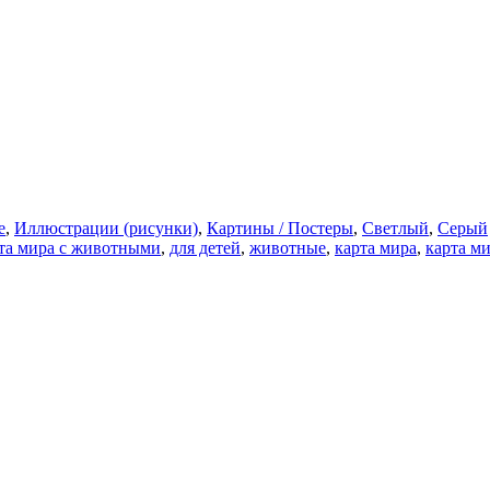
е
,
Иллюстрации (рисунки)
,
Картины / Постеры
,
Светлый
,
Серый
рта мира с животными
,
для детей
,
животные
,
карта мира
,
карта ми