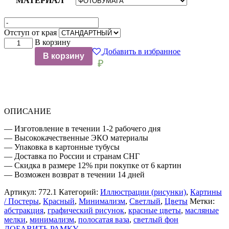
МАТЕРИАЛ
Отступ от края
Количество
В корзину
товара
Добавить в избранное
В корзину
КРАСНЫЕ
₽
ЦВЕТЫ
РИСУНОК
ОПИСАНИЕ
— Изготовление в течении 1-2 рабочего дня
— Высококачественные ЭКО материалы
— Упаковка в картонные тубусы
— Доставка по России и странам СНГ
— Скидка в размере 12% при покупке от 6 картин
— Возможен возврат в течении 14 дней
Артикул:
772.1
Категорий:
Иллюстрации (рисунки)
,
Картины
/ Постеры
,
Красный
,
Минимализм
,
Светлый
,
Цветы
Метки:
абстракция
,
графический рисунок
,
красные цветы
,
масляные
мелки
,
минимализм
,
полосатая ваза
,
светлый фон
ДОБАВИТЬ РАМКУ